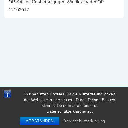
OP-Artikel: Ortsbeirat gegen Windkrafträder OP
12102017
Wir benutzen Cookies um die Nutzerfreundlichkeit
der Webseite zu verbessen. Durch Deinen Besuch
Copyright © 2026
marblog - das Marburg Blog
| Präsentiert
stimmst Du dem sowie unserer
von
Responsive-Theme
Datenschutzerklärung zu.
VERSTANDEN
Datenschutzerklärung