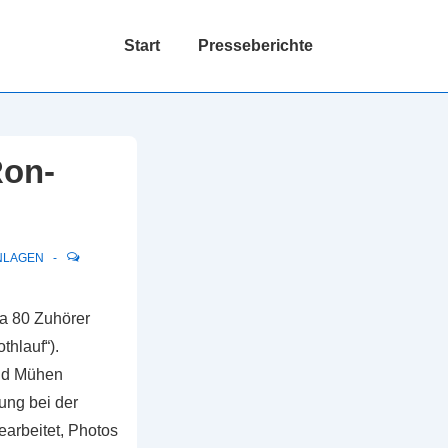
Hauptnavigation
Start
Presseberichte
Ron-
NLAGEN
a 80 Zuhörer
thlauf“).
und Mühen
ung bei der
earbeitet, Photos