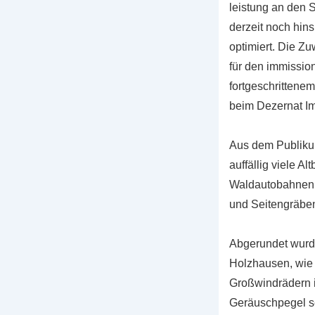
leistung an den 
derzeit noch hins
optimiert. Die Z
für den immissio
fortgeschrittene
beim Dezernat Im
Aus dem Publikum
auffällig viele A
Waldautobahnen au
und Seitengräben
Abgerundet wurde
Holzhausen, wie 
Großwindrädern i
Geräuschpegel se