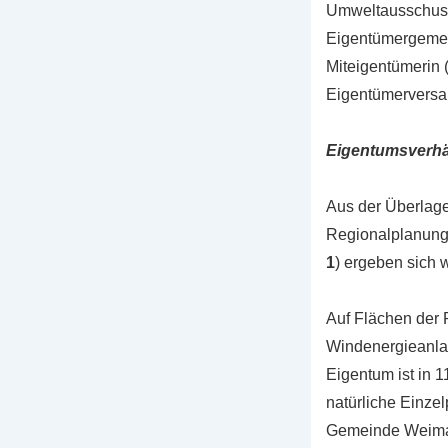
Umweltausschuss 
Eigentümergemei
Miteigentümerin (
Eigentümerversa
Eigentumsverhä
Aus der Überlag
Regionalplanungs
1
) ergeben sich 
Auf Flächen der 
Windenergieanlag
Eigentum ist in 1
natürliche Einze
Gemeinde Weimar 