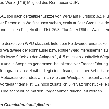
rad Wenz (1/48) Mitglied des Ronhäuser OBR.
1 soll nach derzeitiger Skizze von WPD auf Flurstück 3/2, Flu
er Person aus Wolfshausen stehen, exakt auf der Grenzlinie d
nd mit den Flügeln über Flst. 26/3, Flur 4 der Röther Waldinte
e derzeit von WPD skizziert, liefe über Feldwegegrundstücke 
nd Waldwege der Ronhäuser bzw. Röther Waldinteressenten zu 
weils letzte Stück zu den Anlagen 1, 4, 5 müssten zusätzlich W
t und in Anspruch genommen, bei alternativer Trassenführung
opographisch viel näher liegt eine Lösung mit einer Behelfsaus
 Motocross-Geländes, ähnlich wie zum Windpark Hassenhause
vorgenanntem Flst. 3/2 noch zusätzlich 3 Privatgrundstücke je 
 Überschneidung mit den Vorgenannten durchquert werden.
on Gemeinderatsmitgliedern