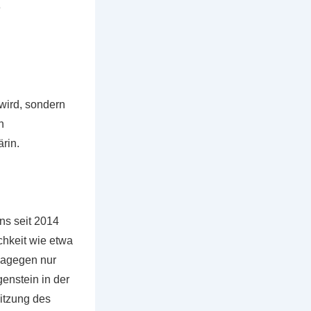
e
wird, sondern
n
rin.
ns seit 2014
ichkeit wie etwa
 dagegen nur
enstein in der
itzung des