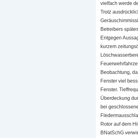
vielfach werde de
Trotz ausdrückli
Geräuschimmissi
Betreibers späte
Entgegen Aussag
kurzem zeitungsö
Löschwasserbere
Feuerwehrfahrzeu
Beobachtung, da
Fenster viel bes
Fenster. Tieffre
Überdeckung durc
bei geschlossene
Fledermausschla
Rotor auf dem Hi
BNatSchG verwirk