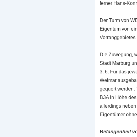
ferner Hans-Kon
Der Turm von WEA
Eigentum von ein
Vorranggebietes u
Die Zuwegung, wi
Stadt Marburg u
3, 6. Für das je
Weimar ausgebau
gequert werden. T
B3A in Höhe des
allerdings neben 
Eigentümer ohne
Befangenheit v