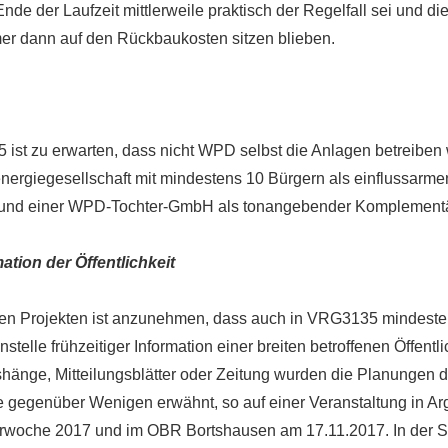
nde der Laufzeit mittlerweile praktisch der Regelfall sei und di
r dann auf den Rückbaukosten sitzen blieben.
ist zu erwarten, dass nicht WPD selbst die Anlagen betreiben 
energiegesellschaft mit mindestens 10 Bürgern als einflussarme
und einer WPD-Tochter-GmbH als tonangebender Komplementä
ation der Öffentlichkeit
en Projekten ist anzunehmen, dass auch in VRG3135 mindeste
Anstelle frühzeitiger Information einer breiten betroffenen Öffentl
ushänge, Mitteilungsblätter oder Zeitung wurden die Planungen
gegenüber Wenigen erwähnt, so auf einer Veranstaltung in Arg
rwoche 2017 und im OBR Bortshausen am 17.11.2017. In der S