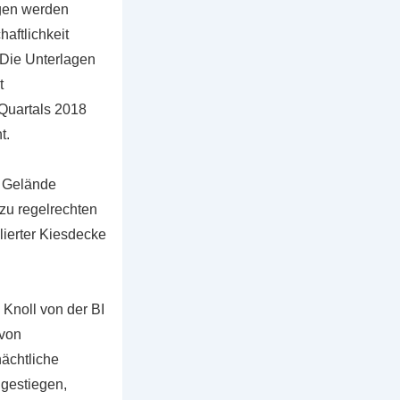
agen werden
aftlichkeit
Die Unterlagen
t
 Quartals 2018
t.
m Gelände
 zu regelrechten
lierter Kiesdecke
Knoll von der BI
 von
ächtliche
ngestiegen,