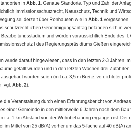
Standorten in
Abb. 1
. Genaue Standorte, Typ und Zahl der Anl
ichtlich Immissionsschutzrecht, Naturschutz, Technik und Wirtsch
uwegung sei derzeit über Ronhausen wie in
Abb. 1
vorgesehen. 
ns-schutzrechtlichen Genehmigungsantrag befänden sich in wei
m Bearbeitungsstadium und würden voraussichtlich Ende des II.
missionsschutz I des Regierungspräsidiums Gießen eingereich
 wurde darauf hingewiesen, dass in den letzten 2-3 Jahren i
ltbäume gefällt wurden und in den letzten Wochen drei Zufahrten
sgebaut worden seien (mit ca. 3,5 m Breite, verdichteter profi
, vgl.
Abb. 2
).
 die Veranstaltung durch einen Erfahrungsbericht von Andreas 
es einer Gemeinde in den mittlerweile 6 Jahren nach dem Bau
n ca. 1 km Abstand von der Wohnbebauung ergangen ist. Der n
i im Mittel von 25 dB(A) vorher um das 5-fache auf 40 dB(A) a