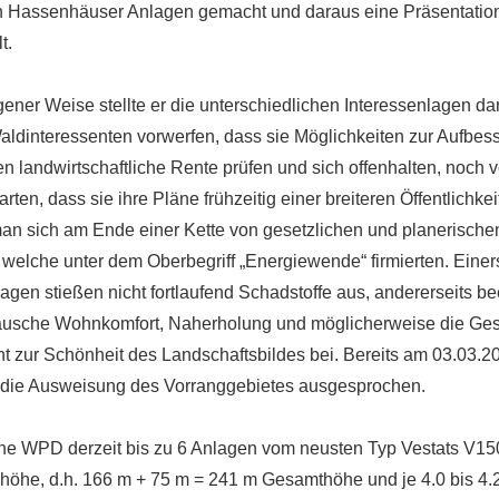
n Hassenhäuser Anlagen gemacht und daraus eine Präsentatio
t.
ener Weise stellte er die unterschiedlichen Interessenlagen d
ldinteressenten vorwerfen, dass sie Möglichkeiten zur Aufbess
en landwirtschaftliche Rente prüfen und sich offenhalten, noch 
rten, dass sie ihre Pläne frühzeitig einer breiteren Öffentlichkei
 man sich am Ende einer Kette von gesetzlichen und planerisch
welche unter dem Oberbegriff „Energiewende“ firmierten. Einers
lagen stießen nicht fortlaufend Schadstoffe aus, andererseits be
usche Wohnkomfort, Naherholung und möglicherweise die Ges
ht zur Schönheit des Landschaftsbildes bei. Bereits am 03.03.2
 die Ausweisung des Vorranggebietes ausgesprochen.
ne WPD derzeit bis zu 6 Anlagen vom neusten Typ Vestats V15
höhe, d.h. 166 m + 75 m = 241 m Gesamthöhe und je 4.0 bis 4