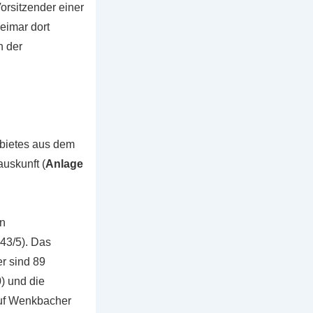
orsitzender einer
eimar dort
n der
bietes aus dem
uskunft (
Anlage
en
43/5). Das
er sind 89
) und die
auf Wenkbacher