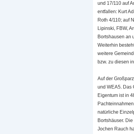
und 17/110 auf A
entfallen: Kurt 
Roth 4/110; auf 
Lipinski, FBW, Ar
Bortshausen an u
Weiterhin besteh
weitere Gemeinde
bzw. zu diesen i
Auf der Großparz
und WEA5. Das G
Eigentum ist in 4
Pachteinnahmen 
natürliche Einzel
Bortshäuser. Die
Jochen Rauch hal