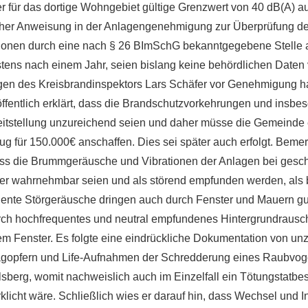
r für das dortige Wohngebiet gültige Grenzwert von 40 dB(A) au
cher Anweisung in der Anlagengenehmigung zur Überprüfung de
onen durch eine nach § 26 BImSchG bekanntgegebene Stelle 
stens nach einem Jahr, seien bislang keine behördlichen Daten 
en des Kreisbrandinspektors Lars Schäfer vor Genehmigung ha
ffentlich erklärt, dass die Brandschutzvorkehrungen und insbe
itstellung unzureichend seien und daher müsse die Gemeinde 
g für 150.000€ anschaffen. Dies sei später auch erfolgt. Beme
ss die Brummgeräusche und Vibrationen der Anlagen bei ges
ser wahrnehmbar seien und als störend empfunden werden, als 
quente Störgeräusche dringen auch durch Fenster und Mauern gut
h hochfrequentes und neutral empfundenes Hintergrundrausche
m Fenster. Es folgte eine eindrückliche Dokumentation von un
gopfern und Life-Aufnahmen der Schredderung eines Raubvoge
lsberg, womit nachweislich auch im Einzelfall ein Tötungstatbe
licht wäre. Schließlich wies er darauf hin, dass Wechsel und 