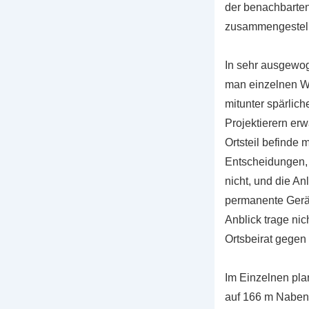
der benachbarte
zusammengestell
In sehr ausgewog
man einzelnen Wa
mitunter spärlich
Projektierern erwa
Ortsteil befinde
Entscheidungen, 
nicht, und die An
permanente Gerä
Anblick trage nic
Ortsbeirat gegen
Im Einzelnen pla
auf 166 m Naben