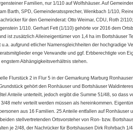
rgensteiner Familien, nur 1/110 auf Wolfshäuser. Auf Gemeinder
Adam Barth, SPD, Gemeinderatssprecher, Wenkbach 1/110, Reine
Nachrücker für den Gemeinderat: Otto Weimar, CDU, Roth 2/110;
genstein 1/110. Gerhart Fett (1/110) gehörte vor 2016 dem Ortsb
nd ist zusätzlich Alleineigentümer von 1,4 ha im Bortshäuser 
t u.a. aufgrund etlicher Namensgleichheiten der hochgradige Ve
ratsmitglieder enge Verwandte und ggf. Erbberechtigte von Ei
n engstem Abhängigkeitsverhältnis stehen.
elle Flurstück 2 in Flur 5 in der Gemarkung Marburg Ronhaus
rundstück gehört den Ronhäuser und Bortshäuser Waldinteres
8tel Anteile unterteilt, jedoch ergibt die Summe 51/48, so dass 
3/48 mehr verteilt werden müssen als hereinkommen. Eigentüm
personen aus 16 Familien. 25 Anteile entfallen auf Ronhäuser u
 beiden stellvertretenden Ortsvorsteher von Ron- bzw. Bortsha
ten je 2/48, der Nachrücker für Bortshausen Dirk Rohrbach 1/4