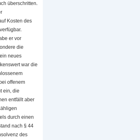
ch überschritten.
r
auf Kosten des
verfügbar.
be er vor
sondere die
ein neues
rkenswert war die
chlossenem
bei offenem
 ein, die
n entfällt aber
zähligen
ls durch einen
stand nach § 44
Insolvenz des