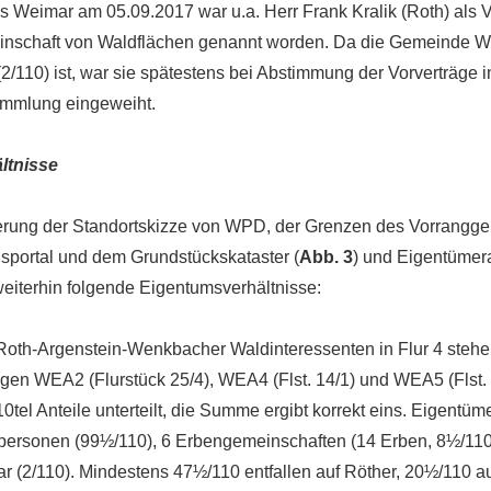
Weimar am 05.09.2017 war u.a. Herr Frank Kralik (Roth) als V
nschaft von Waldflächen genannt worden. Da die Gemeinde W
2/110) ist, war sie spätestens bei Abstimmung der Vorverträge i
mmlung eingeweiht.
ltnisse
erung der Standortskizze von WPD, der Grenzen des Vorrangge
portal und dem Grundstückskataster (
Abb. 3
) und Eigentümera
weiterhin folgende Eigentumsverhältnisse:
Roth-Argenstein-Wenkbacher Waldinteressenten in Flur 4 steh
en WEA2 (Flurstück 25/4), WEA4 (Flst. 14/1) und WEA5 (Flst. 
10tel Anteile unterteilt, die Summe ergibt korrekt eins. Eigentüm
lpersonen (99½/110), 6 Erbengemeinschaften (14 Erben, 8½/110
(2/110). Mindestens 47½/110 entfallen auf Röther, 20½/110 