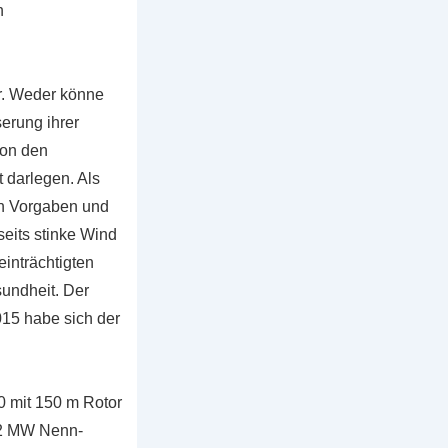
n
ar. Weder könne
erung ihrer
von den
t darlegen. Als
en Vorgaben und
eits stinke Wind
einträchtigten
undheit. Der
015 habe sich der
0 mit 150 m Rotor
.2 MW Nenn-