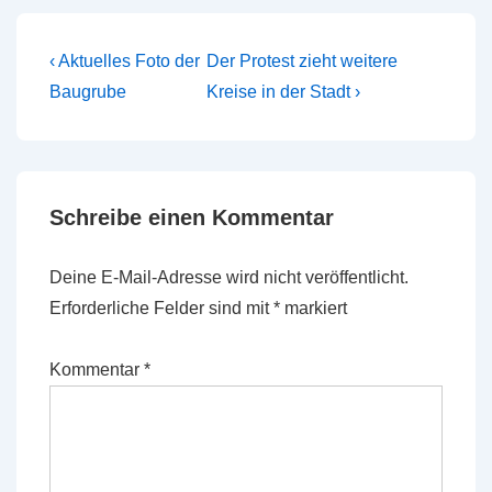
Beitragsnavigation
Vorheriger
Nächster
‹ Aktuelles Foto der
Der Protest zieht weitere
Beitrag
Beitrag
Baugrube
Kreise in der Stadt ›
ist
ist
Schreibe einen Kommentar
Deine E-Mail-Adresse wird nicht veröffentlicht.
Erforderliche Felder sind mit
*
markiert
Kommentar
*