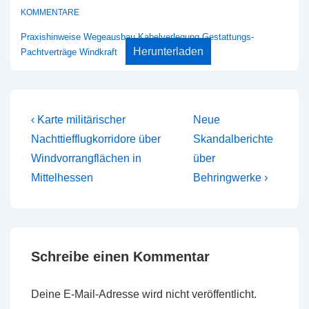
KOMMENTARE
Praxishinweise Wegeausbau Kabelverlegung Gestattungs-
Herunterladen
Pachtverträge Windkraft
Beitragsnavigation
Vorheriger
Nächster
‹ Karte militärischer
Neue
Beitrag
Beitrag
Nachttiefflugkorridore über
Skandalberichte
ist
ist
Windvorrangflächen in
über
Mittelhessen
Behringwerke ›
Schreibe einen Kommentar
Deine E-Mail-Adresse wird nicht veröffentlicht.