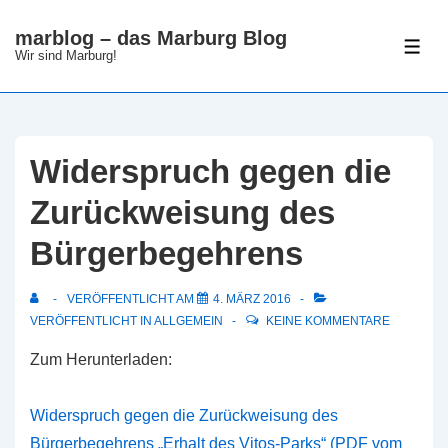
↓
marblog – das Marburg Blog
Zum
ME
Wir sind Marburg!
Inhalt
Widerspruch gegen die
Zurückweisung des
Bürgerbegehrens
VERÖFFENTLICHT AM
4. MÄRZ 2016
VERÖFFENTLICHT IN
ALLGEMEIN
KEINE KOMMENTARE
Zum Herunterladen:
Widerspruch gegen die Zurückweisung des
Bürgerbegehrens „Erhalt des Vitos-Parks“ (PDF vom