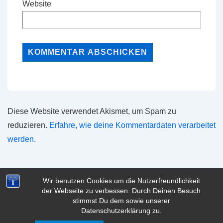
Website
Diese Website verwendet Akismet, um Spam zu
reduzieren.
Erfahre, wie deine Kommentardaten verarbeitet
werden.
Wir benutzen Cookies um die Nutzerfreundlichkeit
der Webseite zu verbessen. Durch Deinen Besuch
Copyright © 2026
marblog - das Marburg Blog
| Präsentiert
stimmst Du dem sowie unserer
von
Responsive-Theme
Datenschutzerklärung zu.