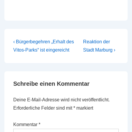
Beitragsnavigation
Vorheriger
Nächster
‹ Bürgerbegehren „Erhalt des
Reaktion der
Beitrag
Beitrag
Vitos-Parks“ ist eingereicht
Stadt Marburg ›
ist
ist
Schreibe einen Kommentar
Deine E-Mail-Adresse wird nicht veröffentlicht.
Erforderliche Felder sind mit
*
markiert
Kommentar
*