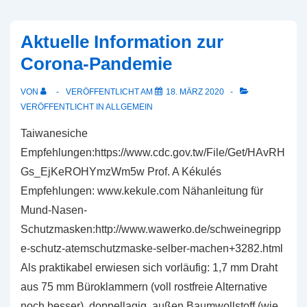
we
trust
Aktuelle Information zur
–
Corona-Pandemie
Stadt
Marburg
VON
VERÖFFENTLICHT AM
18. MÄRZ 2020
lässt
VERÖFFENTLICHT IN
ALLGEMEIN
4
Taiwanesiche
zusätzliche
Empfehlungen:https://www.cdc.gov.tw/File/Get/HAvRH
Gewerbegebiete
Gs_EjKeROHYmzWm5w Prof. A Kékulés
prüfen
Empfehlungen: www.kekule.com Nähanleitung für
Mund-Nasen-
Schutzmasken:http://www.wawerko.de/schweinegripp
e-schutz-atemschutzmaske-selber-machen+3282.html
Als praktikabel erwiesen sich vorläufig: 1,7 mm Draht
aus 75 mm Büroklammern (voll rostfreie Alternative
noch besser), doppellagig, außen Baumwollstoff (wie