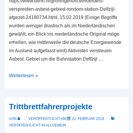
https://www.dvhn.nl/groningen/Actievoerders-
verspreiden-asbest-gebied-rondom-station-Delfzijl-
afgezet-24180734.html, 15.02.2019 (Einige Begriffe
wurden weniger drastisch als im Niederländischen
gewählt, ein Blick ins niederländische Original möge
erhellen, wie mittlerweile die deutsche Energiewende
im Ausland aufgefasst wird) Aktivisten verstreuen
Asbest: Gebiet um die Bahnstation Delfzijl …
Journalistisches
Weiterlesen »
Fundstück
aus
den
Trittbrettfahrerprojekte
Niederlanden
VON
VERÖFFENTLICHT AM
22. FEBRUAR 2019
VERÖFFENTLICHT IN
ALLGEMEIN