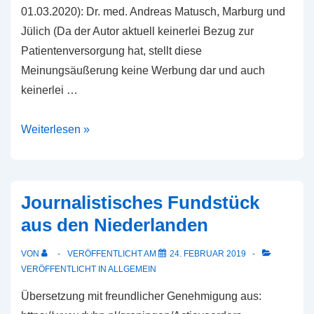
01.03.2020): Dr. med. Andreas Matusch, Marburg und
Jülich (Da der Autor aktuell keinerlei Bezug zur
Patientenversorgung hat, stellt diese
Meinungsäußerung keine Werbung dar und auch
keinerlei …
Anmerkungen
Weiterlesen »
zur
Minimierung
des
Journalistisches Fundstück
Ansteckungsrisikos
aus den Niederlanden
mit
SARS-
VON
VERÖFFENTLICHT AM
24. FEBRUAR 2019
CoV-
VERÖFFENTLICHT IN
ALLGEMEIN
2
Übersetzung mit freundlicher Genehmigung aus: