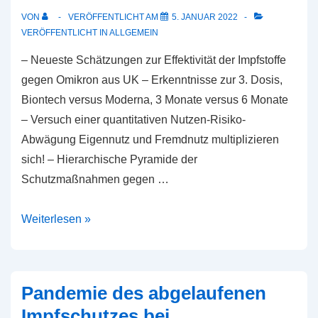
VON
VERÖFFENTLICHT AM
5. JANUAR 2022
VERÖFFENTLICHT IN
ALLGEMEIN
– Neueste Schätzungen zur Effektivität der Impfstoffe
gegen Omikron aus UK – Erkenntnisse zur 3. Dosis,
Biontech versus Moderna, 3 Monate versus 6 Monate
– Versuch einer quantitativen Nutzen-Risiko-
Abwägung Eigennutz und Fremdnutz multiplizieren
sich! – Hierarchische Pyramide der
Schutzmaßnahmen gegen …
Einige
Weiterlesen »
aktuelle
Daten
und
Pandemie des abgelaufenen
Abwägungen
Impfschutzes bei
zur