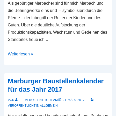
Als gebürtiger Marbacher sind für mich Marbach und
die Behringwerke eins und – symbolisiert durch die
Pferde – der Inbegriff der Retter der Kinder und des
Guten. Über die deutliche Aufstockung der
Produktionskapazitäten, Wachstum und Gedeihen des
Standortes freue ich …
Trittbrettfahrerprojekte
Weiterlesen »
Marburger Baustellenkalender
für das Jahr 2017
VON
VERÖFFENTLICHT AM
21. MÄRZ 2017
VERÖFFENTLICHT IN
ALLGEMEIN
Veranstaltungen und bereits geplante Baumaßnahmen