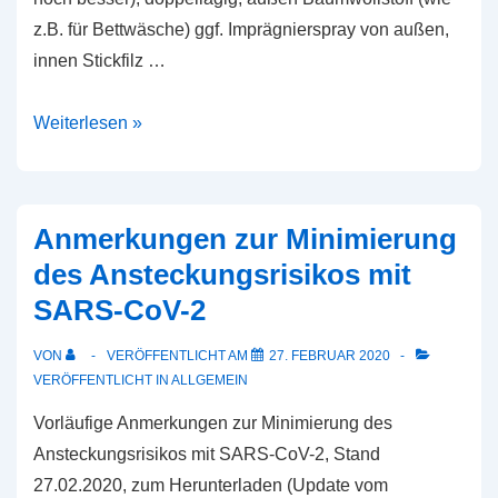
z.B. für Bettwäsche) ggf. Imprägnierspray von außen,
innen Stickfilz …
Aktuelle
Weiterlesen »
Information
zur
Corona-
Anmerkungen zur Minimierung
Pandemie
des Ansteckungsrisikos mit
SARS-CoV-2
VON
VERÖFFENTLICHT AM
27. FEBRUAR 2020
VERÖFFENTLICHT IN
ALLGEMEIN
Vorläufige Anmerkungen zur Minimierung des
Ansteckungsrisikos mit SARS-CoV-2, Stand
27.02.2020, zum Herunterladen (Update vom