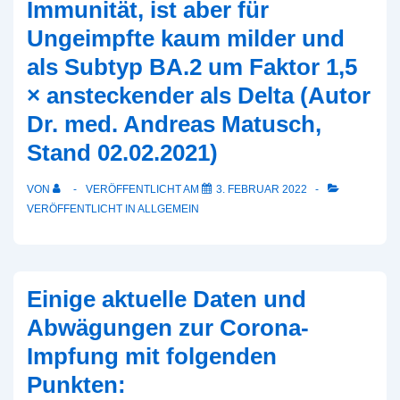
Immunität, ist aber für
etwas
Ungeimpfte kaum milder und
mehr
als Subtyp BA.2 um Faktor 1,5
Chemie
in
× ansteckender als Delta (Autor
der
Dr. med. Andreas Matusch,
Hygiene
Stand 02.02.2021)
wagen
VON
VERÖFFENTLICHT AM
3. FEBRUAR 2022
VERÖFFENTLICHT IN
ALLGEMEIN
Einige aktuelle Daten und
Abwägungen zur Corona-
Impfung mit folgenden
Punkten: