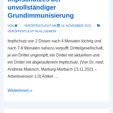
unvollständiger
Corona-
Grundimmunisierung
Impfung
mit
VON
VERÖFFENTLICHT AM
14. NOVEMBER 2021
folgenden
VERÖFFENTLICHT IN
ALLGEMEIN
Punkten:
Impfschutz von 2 Dosen nach 4 Monaten löchrig und
nach 7-8 Monaten nahezu verpufft. Drittelgesellschaft,
je ein Drittel ungeimpft, ein Drittel mit aktuellem und
ein Drittel mit abgelaufenem Impfschutz. (Von Dr. med.
Andreas Matusch, Marburg-Marbach 13.11.2021 –
Arbeitsversion 1.0) Artikel …
Pandemie
Weiterlesen »
des
abgelaufenen
Impfschutzes