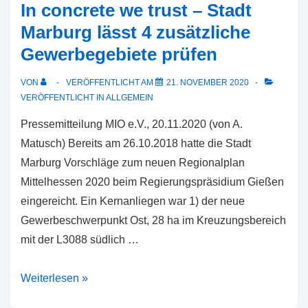
In concrete we trust – Stadt
bei
Marburg lässt 4 zusätzliche
unvollständiger
Gewerbegebiete prüfen
Grundimmunisierung
VON
VERÖFFENTLICHT AM
21. NOVEMBER 2020
VERÖFFENTLICHT IN
ALLGEMEIN
Pressemitteilung MIO e.V., 20.11.2020 (von A.
Matusch) Bereits am 26.10.2018 hatte die Stadt
Marburg Vorschläge zum neuen Regionalplan
Mittelhessen 2020 beim Regierungspräsidium Gießen
eingereicht. Ein Kernanliegen war 1) der neue
Gewerbeschwerpunkt Ost, 28 ha im Kreuzungsbereich
mit der L3088 südlich …
In
Weiterlesen »
concrete