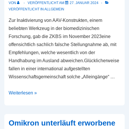
VON
VERÖFFENTLICHT AM
27. JANUAR 2024
VERÖFFENTLICHT IN
ALLGEMEIN
Zur Inaktivierung von AAV-Konstrukten, einem
beliebten Werkzeug in der biomedizinischen
Forschung, gab die ZKBS im November 2023eine
offensichtlich sachlich falsche Stellungnahme ab, mit
Empfehlungen, welche wesentlich von der
Handhabung im Ausland abweichen.Glücklicherweise
fallen in einer international aufgestellten
Wissenschaftsgemeinschaft solche „Alleingänge“ …
Semmelweis-
Weiterlesen »
Reflex
im
Landwirtschaftsministerium
Omikron unterläuft erworbene
oder