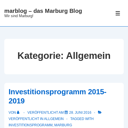
↓
marblog – das Marburg Blog
Zum
ME
Wir sind Marburg!
Inhalt
Kategorie:
Allgemein
Investitionsprogramm 2015-
2019
VON
VERÖFFENTLICHT AM
28. JUNI 2016
VERÖFFENTLICHT IN
ALLGEMEIN
TAGGED WITH
INVESTITIONSPROGRAMM
,
MARBURG