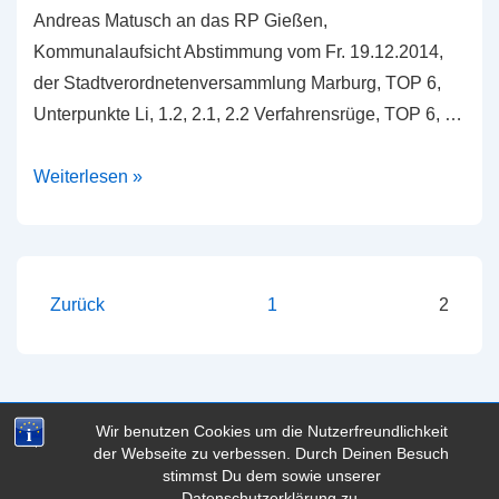
Andreas Matusch an das RP Gießen,
Kommunalaufsicht Abstimmung vom Fr. 19.12.2014,
der Stadtverordnetenversammlung Marburg, TOP 6,
Unterpunkte Li, 1.2, 2.1, 2.2 Verfahrensrüge, TOP 6, …
Widerstreit
Weiterlesen »
der
Interessen
in
Dagobertshausen
Seitennummerierung
Zurück
1
2
der
Beiträge
Wir benutzen Cookies um die Nutzerfreundlichkeit
der Webseite zu verbessen. Durch Deinen Besuch
Copyright © 2026
marblog - das Marburg Blog
| Präsentiert
stimmst Du dem sowie unserer
von
Responsive-Theme
Datenschutzerklärung zu.