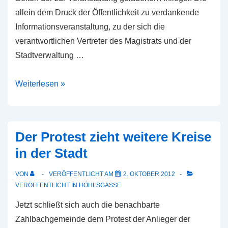
allein dem Druck der Öffentlichkeit zu verdankende
Informationsveranstaltung, zu der sich die
verantwortlichen Vertreter des Magistrats und der
Stadtverwaltung …
Informationsveranstaltung
Weiterlesen »
des
Magistrats
am
Der Protest zieht weitere Kreise
4.
in der Stadt
Oktober:
Wo
VON
VERÖFFENTLICHT AM
2. OKTOBER 2012
blieben
VERÖFFENTLICHT IN
HÖHLSGASSE
die
Jetzt schließt sich auch die benachbarte
Bauherren
Zahlbachgemeinde dem Protest der Anlieger der
und