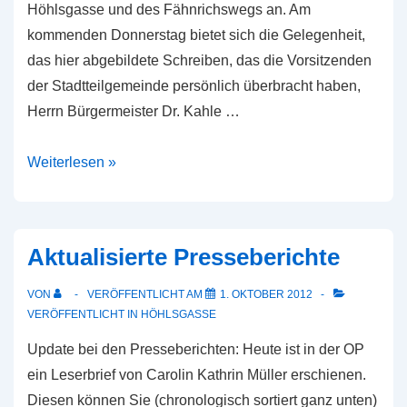
Höhlsgasse und des Fähnrichswegs an. Am
ihr
kommenden Donnerstag bietet sich die Gelegenheit,
Architekt?
das hier abgebildete Schreiben, das die Vorsitzenden
der Stadtteilgemeinde persönlich überbracht haben,
Herrn Bürgermeister Dr. Kahle …
Der
Weiterlesen »
Protest
zieht
weitere
Aktualisierte Presseberichte
Kreise
in
VON
VERÖFFENTLICHT AM
1. OKTOBER 2012
der
VERÖFFENTLICHT IN
HÖHLSGASSE
Stadt
Update bei den Presseberichten: Heute ist in der OP
ein Leserbrief von Carolin Kathrin Müller erschienen.
Diesen können Sie (chronologisch sortiert ganz unten)