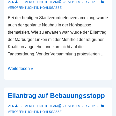
VON
VERÖFFENTLICHT AM
28. SEPTEMBER 2012
VERÖFFENTLICHT IN
HÖHLSGASSE
Bei der heutigen Stadtverordnetenversammlung wurde
auch der geplante Neubau in der Höhlsgasse
thematisiert. Wie zu erwarten war, wurde der Eilantrag
der Marburger Linken mit der Mehrheit der rot-grünen
Koalition abgelehnt und kam nicht auf die
Tagesordnung. Vor der Versammlung protestierten …
Der
Weiterlesen »
Kampf
gegen
den
Eilantrag auf Bebauungsstopp
„Klotz“
geht
VON
VERÖFFENTLICHT AM
27. SEPTEMBER 2012
weiter
VERÖFFENTLICHT IN
HÖHLSGASSE