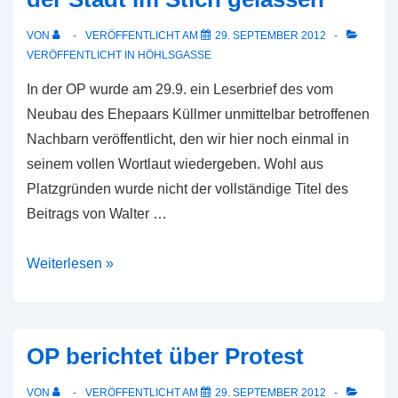
VON
VERÖFFENTLICHT AM
29. SEPTEMBER 2012
VERÖFFENTLICHT IN
HÖHLSGASSE
In der OP wurde am 29.9. ein Leserbrief des vom
Neubau des Ehepaars Küllmer unmittelbar betroffenen
Nachbarn veröffentlicht, den wir hier noch einmal in
seinem vollen Wortlaut wiedergeben. Wohl aus
Platzgründen wurde nicht der vollständige Titel des
Beitrags von Walter …
Vom
Weiterlesen »
Nachbarn
getäuscht
–
OP berichtet über Protest
von
der
VON
VERÖFFENTLICHT AM
29. SEPTEMBER 2012