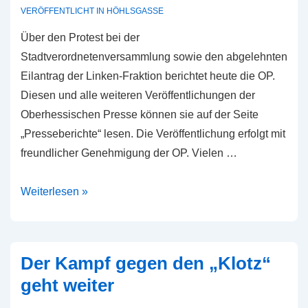
Stadt
VERÖFFENTLICHT IN
HÖHLSGASSE
im
Über den Protest bei der
Stich
Stadtverordnetenversammlung sowie den abgelehnten
gelassen
Eilantrag der Linken-Fraktion berichtet heute die OP.
Diesen und alle weiteren Veröffentlichungen der
Oberhessischen Presse können sie auf der Seite
„Presseberichte“ lesen. Die Veröffentlichung erfolgt mit
freundlicher Genehmigung der OP. Vielen …
OP
Weiterlesen »
berichtet
über
Protest
Der Kampf gegen den „Klotz“
geht weiter