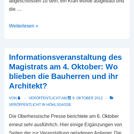
abgeschlossen zu sein, ein Kran wurde aufgebaut und
die …
Update:
Weiterlesen »
Aktuelles
Foto
und
Informationsveranstaltung des
Leserbrief
Magistrats am 4. Oktober: Wo
blieben die Bauherren und ihr
Architekt?
VON
VERÖFFENTLICHT AM
9. OKTOBER 2012
VERÖFFENTLICHT IN
HÖHLSGASSE
Die Oberhessische Presse berichtete am 6. Oktober
erneut sehr ausführlich. Hier einige Ergänzungen von
Seiten der zur Veranstaltung geladenen Anlieger. Die