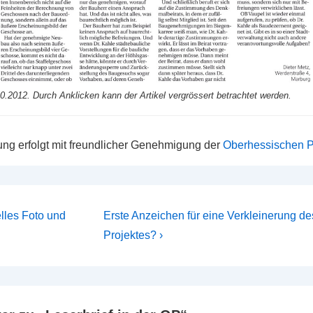
.2012. Durch Anklicken kann der Artikel vergrössert betrachtet werden.
hung erfolgt mit freundlicher Genehmigung der
Oberhessischen 
navigation
Nächster
elles Foto und
Erste Anzeichen für eine Verkleinerung d
Beitrag
Projektes? ›
ist