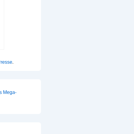
Presse
.
es Mega-