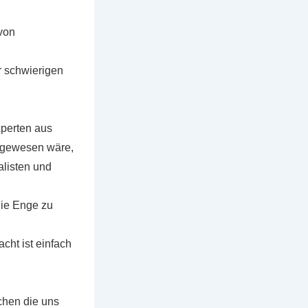
von
r schwierigen
xperten aus
g gewesen wäre,
alisten und
die Enge zu
cht ist einfach
chen die uns