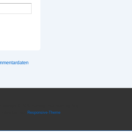
ommentardaten
Copyright © 2026
marblog - das Marburg Blog
|
Präsentiert von
Responsive-Theme