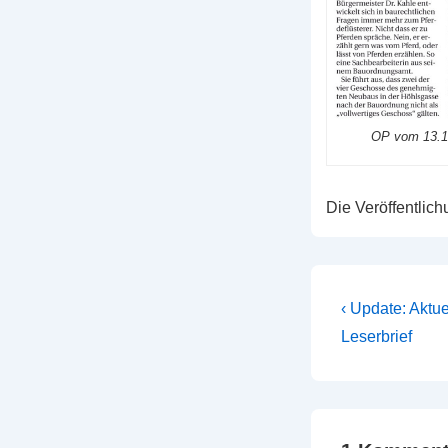
OP vom 13.10
Die Veröffentlic
Beitrags
Vorheriger
‹ Update: Aktu
Beitrag
Leserbrief
ist