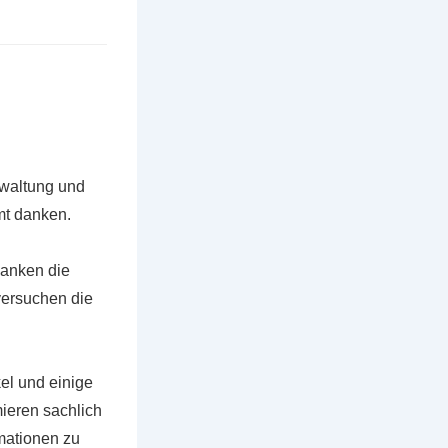
rwaltung und
mt danken.
danken die
 versuchen die
el und einige
mieren sachlich
mationen zu