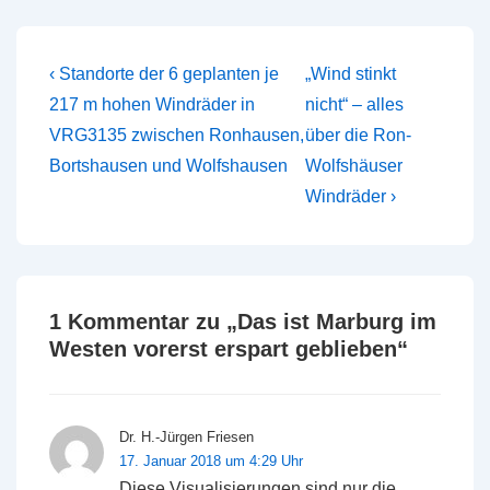
Beitragsnavigation
Vorheriger
Nächster
‹ Standorte der 6 geplanten je
„Wind stinkt
Beitrag
Beitrag
217 m hohen Windräder in
nicht“ – alles
ist
ist
VRG3135 zwischen Ronhausen,
über die Ron-
Bortshausen und Wolfshausen
Wolfshäuser
Windräder ›
1 Kommentar zu „
Das ist Marburg im
Westen vorerst erspart geblieben
“
Dr. H.-Jürgen Friesen
17. Januar 2018 um 4:29 Uhr
Diese Visualisierungen sind nur die