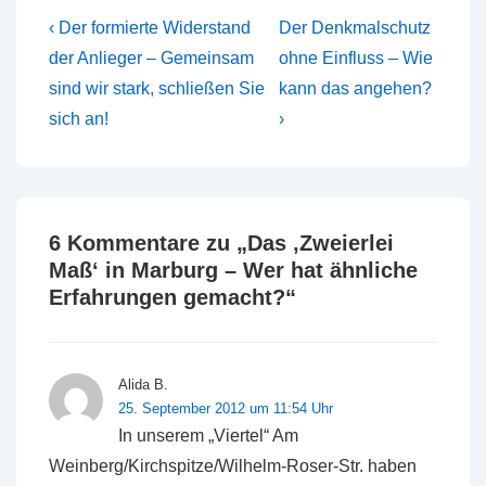
Beitragsnavigation
Vorheriger
Nächster
‹ Der formierte Widerstand
Der Denkmalschutz
Beitrag
Beitrag
der Anlieger – Gemeinsam
ohne Einfluss – Wie
ist
ist
sind wir stark, schließen Sie
kann das angehen?
sich an!
›
6 Kommentare zu „
Das ‚Zweierlei
Maß‘ in Marburg – Wer hat ähnliche
Erfahrungen gemacht?
“
Alida B.
25. September 2012 um 11:54 Uhr
In unserem „Viertel“ Am
Weinberg/Kirchspitze/Wilhelm-Roser-Str. haben