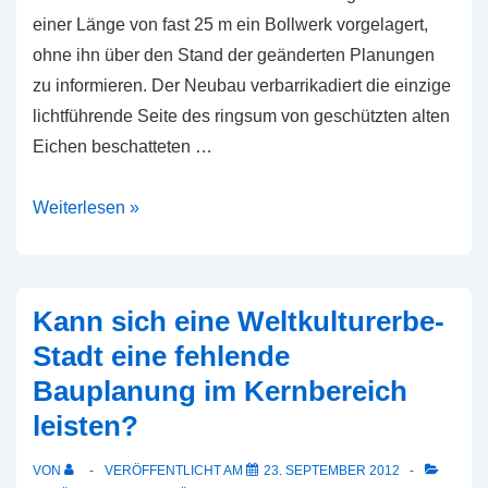
einer Länge von fast 25 m ein Bollwerk vorgelagert,
ohne ihn über den Stand der geänderten Planungen
zu informieren. Der Neubau verbarrikadiert die einzige
lichtführende Seite des ringsum von geschützten alten
Eichen beschatteten …
Der
Weiterlesen »
unmittelbare
Nachbar
bleibt
Kann sich eine Weltkulturerbe-
auf
Stadt eine fehlende
der
Bauplanung im Kernbereich
Strecke
leisten?
–
Wie
VON
VERÖFFENTLICHT AM
23. SEPTEMBER 2012
steht