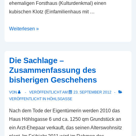
ehemaligen Forsthaus (Kulturdenkmal) einen
kubischen Klotz (Einfamilienhaus mit …
Neue
Weiterlesen »
schwere
Bausünde
der
Die Sachlage –
Weltkulturerbe-
Zusammenfassung des
Stadt
bisherigen Geschehens
in
spe
VON
VERÖFFENTLICHT AM
23. SEPTEMBER 2012
VERÖFFENTLICHT IN
HÖHLSGASSE
Nach dem Tode der Eigentümerin werden 2010 das
Haus Höhlsgasse 6 und ca. 1250 qm Grundstück an
ein Arzt-Ehepaar verkauft, das seinen Alterswohnsitz