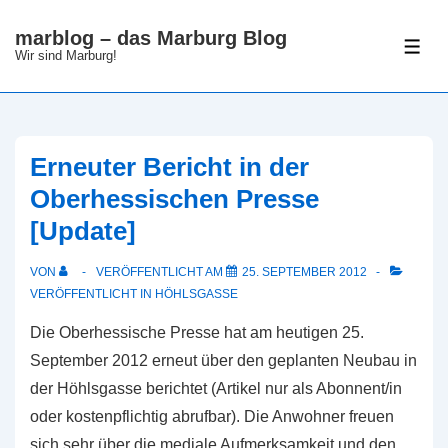
↓
marblog – das Marburg Blog
Zum
ME
Wir sind Marburg!
Inhalt
Erneuter Bericht in der
Oberhessischen Presse
[Update]
VON
VERÖFFENTLICHT AM
25. SEPTEMBER 2012
VERÖFFENTLICHT IN
HÖHLSGASSE
Die Oberhessische Presse hat am heutigen 25.
September 2012 erneut über den geplanten Neubau in
der Höhlsgasse berichtet (Artikel nur als Abonnent/in
oder kostenpflichtig abrufbar). Die Anwohner freuen
sich sehr über die mediale Aufmerksamkeit und den