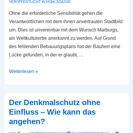
VERÖFFENTLICHT IN
HÖHLSGASSE
es
Ohne die erforderliche Sensibilität gehen die
mit
Verantwortlichen mit dem ihnen anvertrauten Stadtbild
dem
um. Dies ist unvereinbar mit dem Wunsch Marburgs,
Gebot
als Weltkulturerbe anerkannt zu werden. Auf Grund
der
des fehlenden Bebauungsplans hat der Bauherr eine
Rücksichtnahme?
Lücke gefunden, in der er glaubt, …
Kann
Weiterlesen »
sich
eine
Weltkulturerbe-
Der Denkmalschutz ohne
Stadt
Einfluss – Wie kann das
eine
angehen?
fehlende
Bauplanung