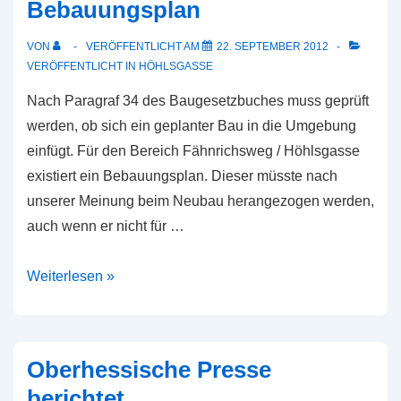
Bebauungsplan
–
Gemeinsam
VON
VERÖFFENTLICHT AM
22. SEPTEMBER 2012
sind
VERÖFFENTLICHT IN
HÖHLSGASSE
wir
Nach Paragraf 34 des Baugesetzbuches muss geprüft
stark,
werden, ob sich ein geplanter Bau in die Umgebung
schließen
einfügt. Für den Bereich Fähnrichsweg / Höhlsgasse
Sie
existiert ein Bebauungsplan. Dieser müsste nach
sich
unserer Meinung beim Neubau herangezogen werden,
an!
auch wenn er nicht für …
Widersprüche
Weiterlesen »
zum
Bebauungsplan
Oberhessische Presse
berichtet