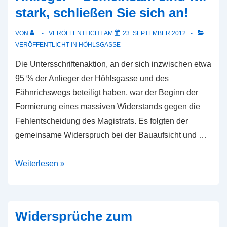
stark, schließen Sie sich an!
Wer
hat
VON
VERÖFFENTLICHT AM
23. SEPTEMBER 2012
ähnliche
VERÖFFENTLICHT IN
HÖHLSGASSE
Erfahrungen
Die Untersschriftenaktion, an der sich inzwischen etwa
gemacht?
95 % der Anlieger der Höhlsgasse und des
Fähnrichswegs beteiligt haben, war der Beginn der
Formierung eines massiven Widerstands gegen die
Fehlentscheidung des Magistrats. Es folgten der
gemeinsame Widerspruch bei der Bauaufsicht und …
Der
Weiterlesen »
formierte
Widerstand
der
Widersprüche zum
Anlieger