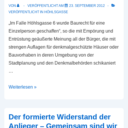
das
VON
VERÖFFENTLICHT AM
23. SEPTEMBER 2012
angehen?
VERÖFFENTLICHT IN
HÖHLSGASSE
„Im Falle Höhlsgasse 6 wurde Baurecht für eine
Einzelperson geschaffen“, so die mit Empörung und
Entrüstung geäußerte Meinung all der Bürger, die mit
strengen Auflagen für denkmalgeschützte Häuser oder
Bauvorhaben in deren Umgebung von der
Stadtplanung und den Denkmalbehörden schikaniert
…
Das
Weiterlesen »
‚Zweierlei
Maß‘
in
Der formierte Widerstand der
Marburg
Anlieger – Gemeinsam sind wir
–