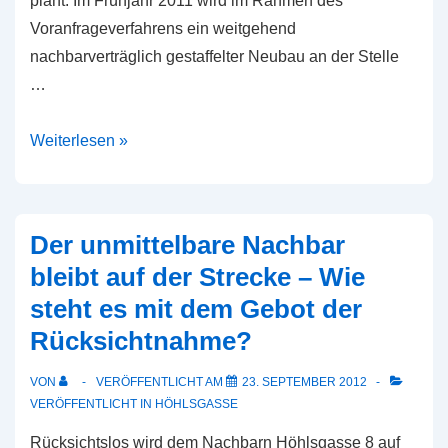
plant. Im Frühjahr 2011 wird im Rahmen des
Voranfrageverfahrens ein weitgehend
nachbarverträglich gestaffelter Neubau an der Stelle
…
Die
Weiterlesen »
Sachlage
–
Zusammenfassung
Der unmittelbare Nachbar
des
bleibt auf der Strecke – Wie
bisherigen
steht es mit dem Gebot der
Geschehens
Rücksichtnahme?
VON
VERÖFFENTLICHT AM
23. SEPTEMBER 2012
VERÖFFENTLICHT IN
HÖHLSGASSE
Rücksichtslos wird dem Nachbarn Höhlsgasse 8 auf