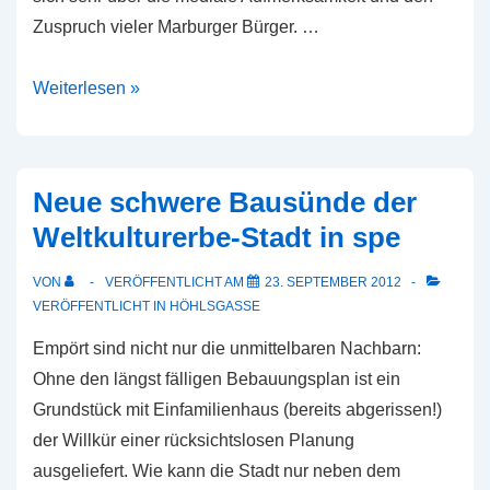
Zuspruch vieler Marburger Bürger. …
Erneuter
Weiterlesen »
Bericht
in
der
Neue schwere Bausünde der
Oberhessischen
Weltkulturerbe-Stadt in spe
Presse
[Update]
VON
VERÖFFENTLICHT AM
23. SEPTEMBER 2012
VERÖFFENTLICHT IN
HÖHLSGASSE
Empört sind nicht nur die unmittelbaren Nachbarn:
Ohne den längst fälligen Bebauungsplan ist ein
Grundstück mit Einfamilienhaus (bereits abgerissen!)
der Willkür einer rücksichtslosen Planung
ausgeliefert. Wie kann die Stadt nur neben dem