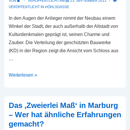
VON
VERÖFFENTLICHT AM
23. SEPTEMBER 2012
im
VERÖFFENTLICHT IN
HÖHLSGASSE
Kernbereich
In den Augen der Anlieger nimmt der Neubau einem
leisten?
Winkel der Stadt, der auch außerhalb der Altstadt von
Kulturdenkmalen geprägt ist, seinen Charme und
Zauber. Die Verteilung der geschützten Bauwerke
(KD) in der Region zeigt die Ansicht vom Schloss aus
…
Der
Weiterlesen »
Denkmalschutz
ohne
Einfluss
Das ‚Zweierlei Maß‘ in Marburg
–
– Wer hat ähnliche Erfahrungen
Wie
gemacht?
kann