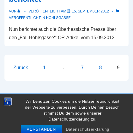
VON
VERÖFFENTLICHT AM
15. SEPTEMBER 2012
VERÖFFENTLICHT IN
HÖHLSGASSE
Nun berichtet auch die Oberhessische Presse über
den „Fall Höhlsgasse“: OP-Artikel vom 15.09.2012
Seitennummerierung
Zurück
1
…
7
8
9
der
Beiträge
Wir benutzen Cookies um die Nutzerfreundlichkeit
der Webseite zu verbessen. Durch Deinen Besuch
Copyright © 2026
marblog - das Marburg Blog
| Präsentiert
stimmst Du dem sowie unserer
von
Responsive-Theme
Datenschutzerklärung zu.
VERSTANDEN
Datenschutzerklärung